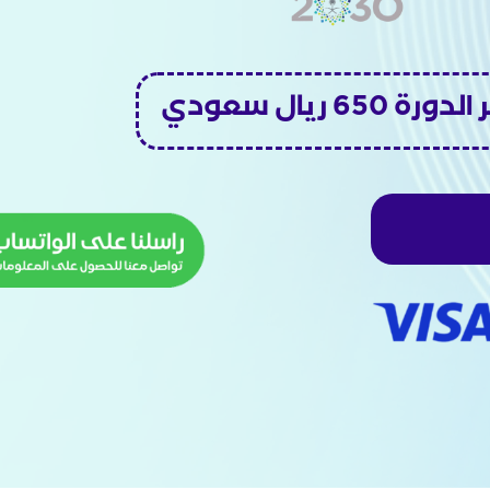
رة 650 ريال سعودي