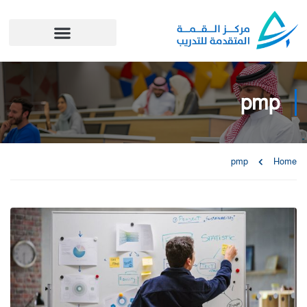
pmp
pmp
Home