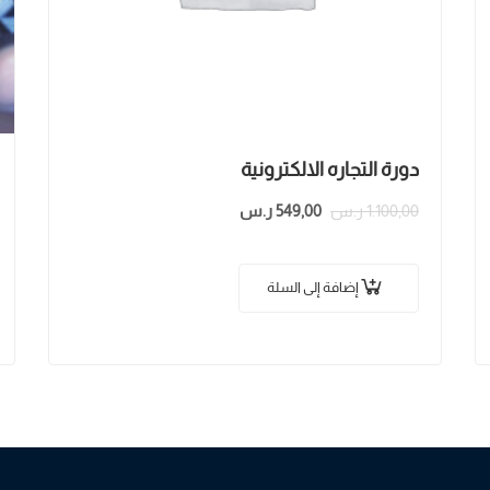
دورة التجاره الالكترونية
1.100,00
ر.س
549,00
ر.س
إضافة إلى السلة