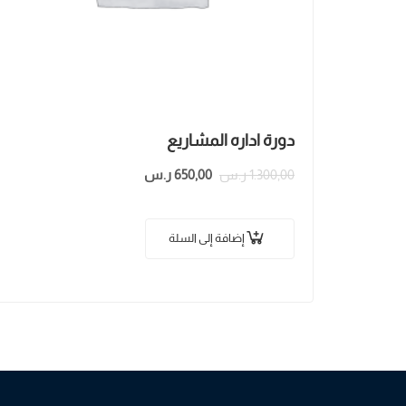
دورة اداره المشاريع
1.300,00
ر.س
650,00
ر.س
إضافة إلى السلة